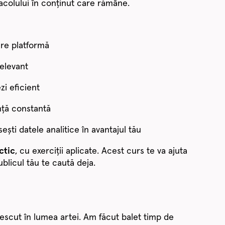
acolului în conținut care rămâne.
re platformă
elevant
zi eficient
nță constantă
sești datele analitice în avantajul tău
ctic
, cu exerciții aplicate. Acest curs te va ajuta
blicul tău te caută deja.
escut în lumea artei. Am făcut balet timp de