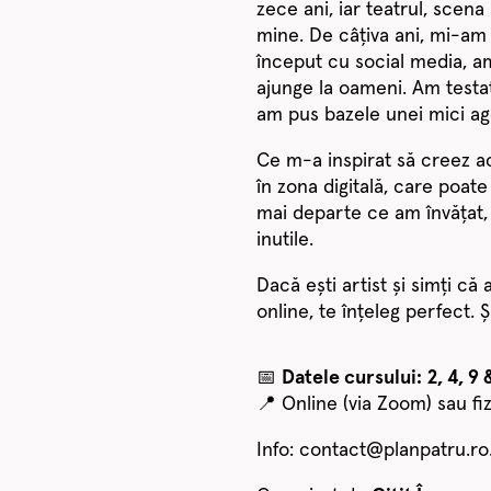
zece ani, iar teatrul, scena
mine. De câțiva ani, mi-am
început cu social media, a
ajunge la oameni. Am testat
am pus bazele unei mici ag
Ce m-a inspirat să creez ac
în zona digitală, care poate
mai departe ce am învățat, î
inutile.
Dacă ești artist și simți că
online, te înțeleg perfect. 
📅
Datele cursului:
2, 4, 9 
📍 Online (via Zoom) sau fiz
Info: contact@planpatru.ro