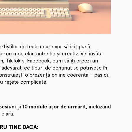
rtiștilor de teatru care vor să își spună
r-un mod clar, autentic și creativ. Vei învăța
, TikTok și Facebook, cum să îți creezi un
 adevărat, ce tipuri de conținut se potrivesc în
onstruiești o prezență online coerentă – pas cu
au rețete complicate.
sesiuni
și
10 module ușor de urmărit
, incluzând
 clară.
RU TINE DACĂ: