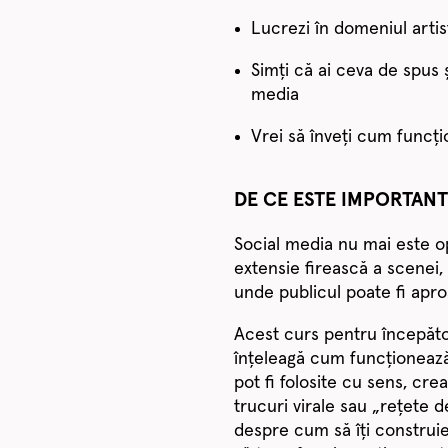
Lucrezi în domeniul artist
Simți că ai ceva de spus 
media
Vrei să înveți cum funcți
DE CE ESTE IMPORTANT
Social media nu mai este op
extensie firească a scenei,
unde publicul poate fi aproa
Acest curs pentru începător
înțeleagă cum funcționează
pot fi folosite cu sens, cre
trucuri virale sau „rețete
despre cum să îți construie