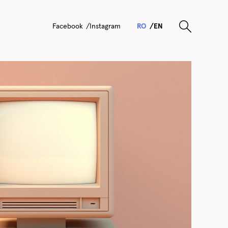
F
ace
b
ook
I
nsta
g
ram
RO
EN