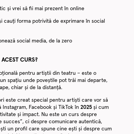
ic și vrei să fii mai prezent în online
și cauți forma potrivită de exprimare în social
onează social media, de la zero
 ACEST CURS?
țională pentru artiștii din teatru – este o
 un spațiu unde poveștile pot trăi mai departe,
pe, chiar și de la distanță.
i este creat special pentru artiști care vor să
 Instagram, Facebook și TikTok în
2025
și cum
ativitate și impact. Nu este un curs despre
 de succes”, ci despre comunicare autentică,
ști un profil care spune cine ești și despre cum