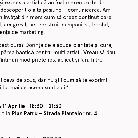
 și expresia artistică au fost mereu parte din
 descoperit o altă pasiune – comunicarea. Am
m învățat din mers cum să creez conținut care
, am greșit, am construit campanii și, treptat,
enții de marketing.
est curs? Dorința de a aduce claritate și curaj
 părea haotică pentru mulți artiști. Vreau să dau
ntr-un mod prietenos, aplicat și fără filtre
 ai ceva de spus, dar nu știi cum să te exprimi
Și tocmai de aceea sunt aici.”
& 11 Aprilie
|
18:30 – 21:30
ic la
Plan Patru – Strada Plantelor nr. 4
.