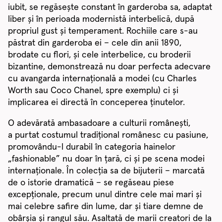
iubit, se regăsește constant în garderoba sa, adaptat
liber și în perioada modernistă interbelică, după
propriul gust și temperament. Rochiile care s-au
păstrat din garderoba ei – cele din anii 1890,
brodate cu flori, și cele interbelice, cu broderii
bizantine, demonstrează nu doar perfecta adecvare
cu avangarda internațională a modei (cu Charles
Worth sau Coco Chanel, spre exemplu) ci și
implicarea ei directă în conceperea ținutelor.
O adevărată ambasadoare a culturii românești,
a purtat costumul tradițional românesc cu pasiune,
promovându-l durabil în categoria hainelor
„fashionable” nu doar în țară, ci și pe scena modei
internaționale. În colecția sa de bijuterii – marcată
de o istorie dramatică – se regăseau piese
excepționale, precum unul dintre cele mai mari și
mai celebre safire din lume, dar și tiare demne de
obârșia și rangul său. Asaltată de marii creatori de la