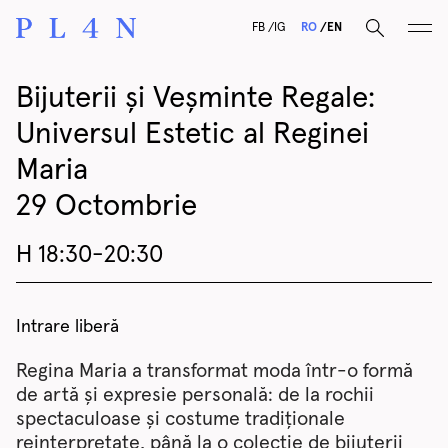
F
B
I
G
RO
EN
Bijuterii și Veșminte Regale:
Universul Estetic al Reginei
Maria
29 Octombrie
H 18:30-20:30
Intrare liberă
Regina Maria a transformat moda într-o formă
de artă și expresie personală: de la rochii
spectaculoase și costume tradiționale
reinterpretate, până la o colecție de bijuterii