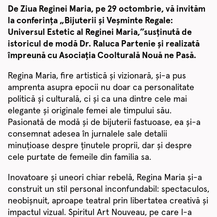
De Ziua Reginei Maria, pe 29 octombrie, vă invităm
la conferința „Bijuterii și Veșminte Regale:
Universul Estetic al Reginei Maria,”susținută de
istoricul de modă Dr. Raluca Partenie și realizată
împreună cu Asociația Coolturală Nouă ne Pasă.
Regina Maria, fire artistică și vizionară, și-a pus
amprenta asupra epocii nu doar ca personalitate
politică și culturală, ci și ca una dintre cele mai
elegante și originale femei ale timpului său.
Pasionată de modă și de bijuterii fastuoase, ea și-a
consemnat adesea în jurnalele sale detalii
minuțioase despre ținutele proprii, dar și despre
cele purtate de femeile din familia sa.
Inovatoare și uneori chiar rebelă, Regina Maria și-a
construit un stil personal inconfundabil: spectaculos,
neobișnuit, aproape teatral prin libertatea creativă și
impactul vizual. Spiritul Art Nouveau, pe care l-a