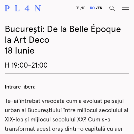
F
B
I
G
RO
EN
București: De la Belle Époque
la Art Deco
18 Iunie
H 19:00-21:00
Intrare liberă
Te-ai întrebat vreodată cum a evoluat peisajul
urban al Bucureștiului între mijlocul secolului al
XIX-lea și mijlocul secolului XX? Cum s-a
transformat acest oraș dintr-o capitală cu aer