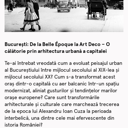
București: De la Belle Époque la Art Deco – O
călătorie prin arhitectura urbană a capitalei
Te-ai întrebat vreodată cum a evoluat peisajul urban
al Bucureștiului între mijlocul secolului al XIX-lea și
mijlocul secolului XX? Cum s-a transformat acest
oraș dintr-o capitală cu aer balcanic într-un spațiu
modernizat, aliniat gusturilor și tendințelor marilor
orașe europene? Care sunt transformările
arhitecturale și culturale care marchează trecerea
de la epoca lui Alexandru Ioan Cuza la perioada
interbelică, una dintre cele mai efervescente din
istoria României?