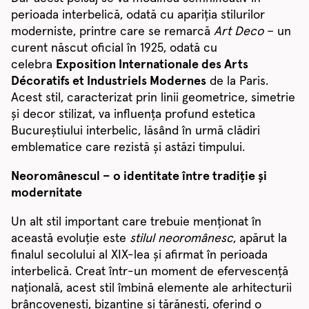
perioada interbelică, odată cu apariția stilurilor
moderniste, printre care se remarcă
Art Deco
– un
curent născut oficial în 1925, odată cu
celebra
Exposition Internationale des Arts
Décoratifs et Industriels Modernes
de la Paris.
Acest stil, caracterizat prin linii geometrice, simetrie
și decor stilizat, va influența profund estetica
Bucureștiului interbelic, lăsând în urmă clădiri
emblematice care rezistă și astăzi timpului.
Neoromânescul – o identitate între tradiție și
modernitate
Un alt stil important care trebuie menționat în
această evoluție este
stilul neoromânesc
, apărut la
finalul secolului al XIX-lea și afirmat în perioada
interbelică. Creat într-un moment de efervescență
națională, acest stil îmbină elemente ale arhitecturii
brâncovenești, bizantine și țărănești, oferind o