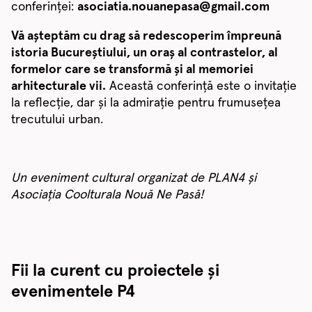
conferinței:
asociatia.nouanepasa@gmail.com
Vă așteptăm cu drag să redescoperim împreună
istoria Bucureștiului, un oraș al contrastelor, al
formelor care se transformă și al memoriei
arhitecturale vii.
Această conferință este o invitație
la reflecție, dar și la admirație pentru frumusețea
trecutului urban.
Un eveniment cultural
organizat
de PLAN4
și
Asociația
Coolturala
Nouă
Ne
Pasă
!
Fii la curent cu proiectele și
evenimentele P4