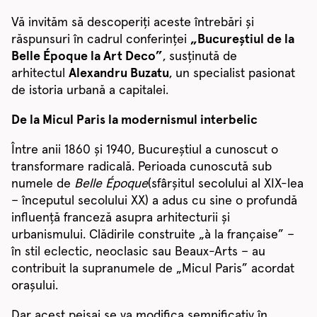
Vă invităm să descoperiți aceste întrebări și
răspunsuri în cadrul conferinței
„Bucureștiul de la
Belle Époque la Art Deco”
, susținută de
arhitectul
Alexandru Buzatu
, un specialist pasionat
de istoria urbană a capitalei.
De la Micul Paris la modernismul interbelic
Între anii 1860 și 1940, Bucureștiul a cunoscut o
transformare radicală. Perioada cunoscută sub
numele de
Belle Époque
(sfârșitul secolului al XIX-lea
– începutul secolului XX) a adus cu sine o profundă
influență franceză asupra arhitecturii și
urbanismului. Clădirile construite „à la française” –
în stil eclectic, neoclasic sau Beaux-Arts – au
contribuit la supranumele de „Micul Paris” acordat
orașului.
Dar acest peisaj se va modifica semnificativ în