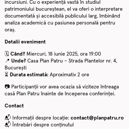
incursiuni. Cu o experiență vastă în studiul
patrimoniului bucureștean, el va oferi o interpretare
documentată și accesibilă publicului larg, îmbinând
analiza academică cu pasiunea personală pentru
oraș.
Detalii eveniment
🗓
Când?
Miercuri, 18 iunie 2025, ora 19:00
📍
Unde?
Casa Plan Patru – Strada Plantelor nr. 4,
București
⏳
Durata estimată:
Aproximativ 2 ore
📷 Participanții vor avea ocazia să viziteze întreaga
casă Plan Patru înainte de începerea conferinței.
Contact
📬 Informații despre locație:
contact@planpatru.ro
📬 Întrebări despre conținutul