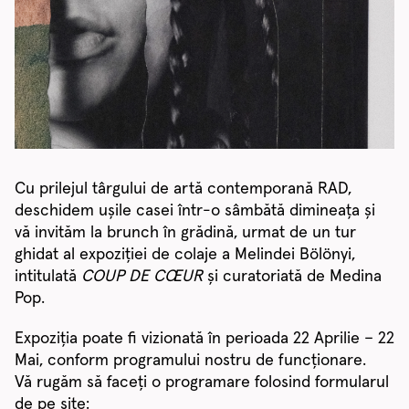
Cu prilejul târgului de artă contemporană RAD,
deschidem ușile casei într-o sâmbătă dimineața și
vă invităm la brunch în grădină, urmat de un tur
ghidat al expoziției de colaje a Melindei Bölönyi,
intitulată
COUP DE CŒUR
și curatoriată de Medina
Pop.
Expoziția poate fi vizionată în perioada 22 Aprilie – 22
Mai, conform programului nostru de funcționare.
Vă rugăm să faceți o programare folosind formularul
de pe site: