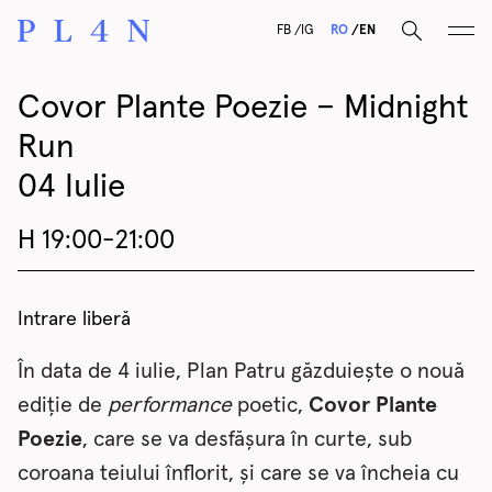
F
B
I
G
RO
EN
Covor Plante Poezie – Midnight
Run
04 Iulie
H 19:00-21:00
Intrare liberă
În data de 4 iulie, Plan Patru găzduiește o nouă
ediție de
performance
poetic,
Covor Plante
Poezie
, care se va desfășura în curte, sub
coroana teiului înflorit, și care se va încheia cu