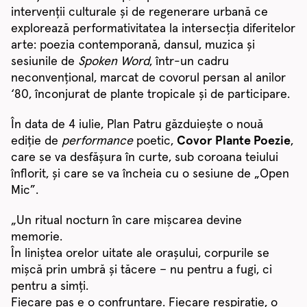
intervenții culturale și de regenerare urbană ce
explorează performativitatea la intersecția diferitelor
arte: poezia contemporană, dansul, muzica și
sesiunile de
Spoken Word
, într-un cadru
neconvențional, marcat de covorul persan al anilor
‘80, înconjurat de plante tropicale și de participare.
În data de 4 iulie, Plan Patru găzduiește o nouă
ediție de
performance
poetic,
Covor Plante Poezie
,
care se va desfășura în curte, sub coroana teiului
înflorit, și care se va încheia cu o sesiune de „Open
Mic”.
„Un ritual nocturn în care mișcarea devine
memorie.
În liniștea orelor uitate ale orașului, corpurile se
mișcă prin umbră și tăcere – nu pentru a fugi, ci
pentru a simți.
Fiecare pas e o confruntare. Fiecare respirație, o