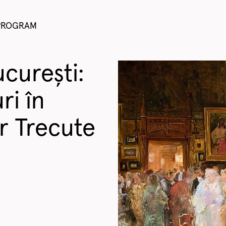
PROGRAM
ucurești:
ri în
r Trecute