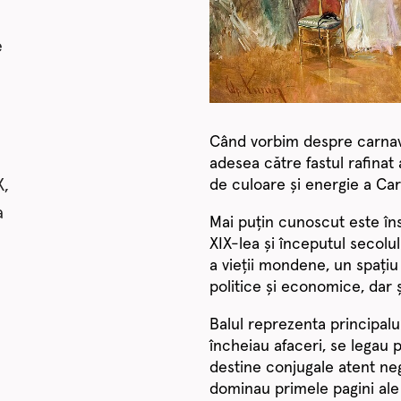
e
Când vorbim despre carnava
adesea către fastul rafinat 
X,
de culoare și energie a Carn
a
Mai puțin cunoscut este însă
XIX-lea și începutul secolulu
a vieții mondene, un spațiu pr
politice și economice, dar ș
Balul reprezenta principalul
încheiau afaceri, se legau p
destine conjugale atent neg
dominau primele pagini ale 