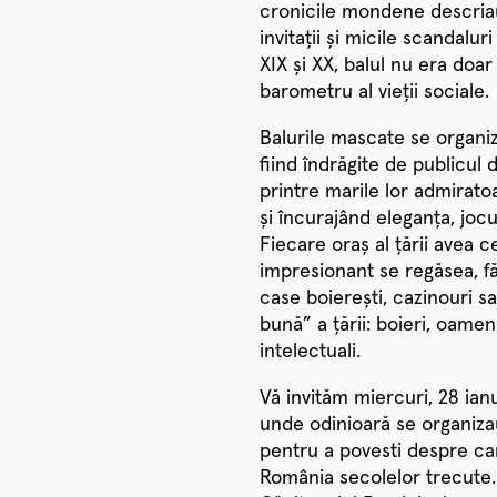
cronicile mondene descriau
invitații și micile scandalu
XIX și XX, balul nu era do
barometru al vieții sociale.
Balurile mascate se organiz
fiind îndrăgite de publicul
printre marile lor admirato
și încurajând eleganța, jocul
Fiecare oraș al țării avea c
impresionant se regăsea, făr
case boierești, cazinouri s
bună” a țării: boieri, oameni 
intelectuali.
Vă invităm miercuri, 28 ianu
unde odinioară se organizau
pentru a povesti despre carn
România secolelor trecute.