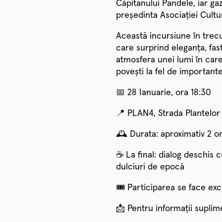
Căpitanului Pandele, iar gaz
președinta Asociației Cult
Această incursiune în trecu
care surprind eleganța, fast
atmosfera unei lumi în care
povești la fel de importante 
📅 28 Ianuarie, ora 18:30
📍 PLAN4, Strada Plantelor 
🕰️ Durata: aproximativ 2 o
☕ La final: dialog deschis c
dulciuri de epocă
🎟️ Participarea se face excl
📩 Pentru informații suplim