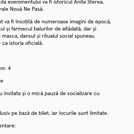
da evenimentului va fi istoricul Anita Sterea,
urale Nouă Ne Pasă.
t va fi însoțită de numeroase imagini de epocă,
ul și farmecul balurilor de altădată, dar și
 masca, dansul și ritualul social spuneau
ca istoria oficială.
nr. 4
re
u invitata și o mică pauză de socializare cu
usiv pe bază de bilet, iar locurile sunt limitate.
entare: