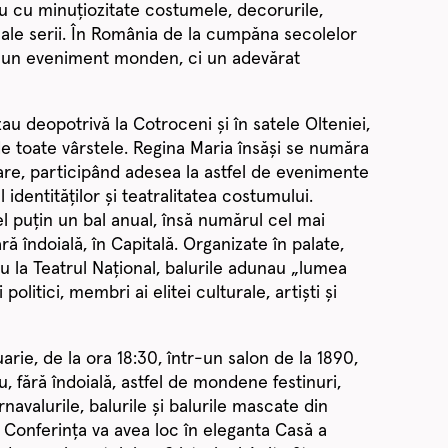
 cu minuțiozitate costumele, decorurile,
ri ale serii. În România de la cumpăna secolelor
ar un eveniment monden, ci un adevărat
au deopotrivă la Cotroceni și în satele Olteniei,
 de toate vârstele. Regina Maria însăși se număra
are, participând adesea la astfel de evenimente
 identităților și teatralitatea costumului.
el puțin un bal anual, însă numărul cel mai
ă îndoială, în Capitală. Organizate în palate,
au la Teatrul Național, balurile adunau „lumea
politici, membri ai elitei culturale, artiști și
arie, de la ora 18:30, într-un salon de la 1890,
, fără îndoială, astfel de mondene festinuri,
avalurile, balurile și balurile mascate din
 Conferința va avea loc în eleganta Casă a