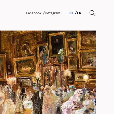
F
ace
b
ook
I
nsta
g
ram
RO
EN