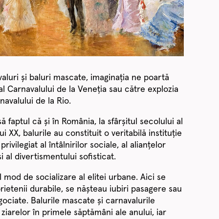
luri și baluri mascate, imaginația ne poartă
al Carnavalului de la Veneția sau către explozia
avalului de la Rio.
 faptul că și în România, la sfârșitul secolului al
i XX, balurile au constituit o veritabilă instituție
ivilegiat al întâlnirilor sociale, al alianțelor
i al divertismentului sofisticat.
 mod de socializare al elitei urbane. Aici se
rietenii durabile, se nășteau iubiri pasagere sau
ociate. Balurile mascate și carnavalurile
ziarelor în primele săptămâni ale anului, iar