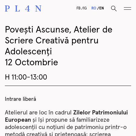
F
B
I
G
RO
EN
Povești Ascunse, Atelier de
Scriere Creativă pentru
Adolescenți
12 Octombrie
H 11:00-13:00
Intrare liberă
Atelierul are loc în cadrul
Zilelor Patrimoniului
European
și își propune să familiarizeze
adolescenții cu noțiuni de patrimoniu printr-o
metodă creativă și prietenoasă: scrierea