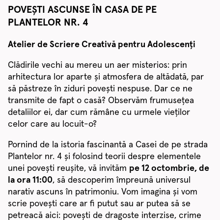
POVEȘTI ASCUNSE ÎN CASA DE PE
PLANTELOR NR. 4
Atelier de Scriere Creativă pentru Adolescenți
Clădirile vechi au mereu un aer misterios: prin
arhitectura lor aparte și atmosfera de altădată, par
să păstreze în ziduri povești nespuse. Dar ce ne
transmite de fapt o casă? Observăm frumusețea
detaliilor ei, dar cum rămâne cu urmele vieților
celor care au locuit-o?
Pornind de la istoria fascinantă a Casei de pe strada
Plantelor nr. 4 și folosind teorii despre elementele
unei povești reușite, vă invităm
pe 12 octombrie, de
la ora 11:00
, să descoperim împreună universul
narativ ascuns în patrimoniu. Vom imagina și vom
scrie povești care ar fi putut sau ar putea să se
petreacă aici: povești de dragoste interzise, crime