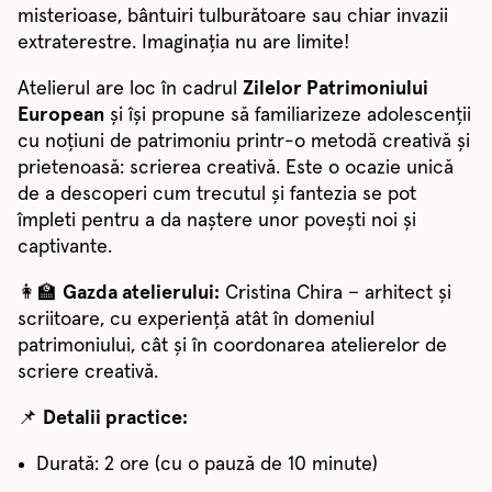
misterioase, bântuiri tulburătoare sau chiar invazii
extraterestre. Imaginația nu are limite!
Atelierul are loc în cadrul
Zilelor Patrimoniului
European
și își propune să familiarizeze adolescenții
cu noțiuni de patrimoniu printr-o metodă creativă și
prietenoasă: scrierea creativă. Este o ocazie unică
de a descoperi cum trecutul și fantezia se pot
împleti pentru a da naștere unor povești noi și
captivante.
👩‍🏫
Gazda atelierului:
Cristina Chira – arhitect și
scriitoare, cu experiență atât în domeniul
patrimoniului, cât și în coordonarea atelierelor de
scriere creativă.
📌
Detalii practice:
Durată: 2 ore (cu o pauză de 10 minute)